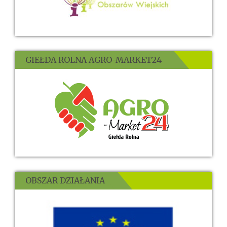
GIEŁDA ROLNA AGRO-MARKET24
OBSZAR DZIAŁANIA